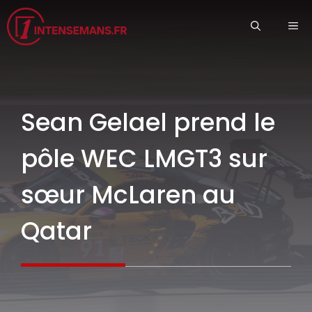
Aller
ME
au
contenu
Sean Gelael prend le
pôle WEC LMGT3 sur
sœur McLaren au
Qatar