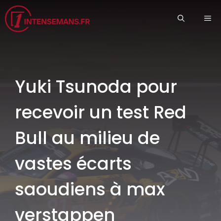
Aller
ME
au
contenu
Yuki Tsunoda pour
recevoir un test Red
Bull au milieu de
vastes écarts
saoudiens à max
verstappen