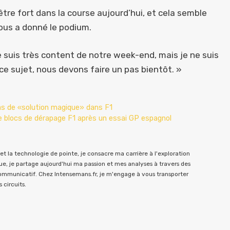
r être fort dans la course aujourd’hui, et cela semble
nous a donné le podium.
je suis très content de notre week-end, mais je ne suis
ce sujet, nous devons faire un pas bientôt. »
as de «solution magique» dans F1
e blocs de dérapage F1 après un essai GP espagnol
t la technologie de pointe, je consacre ma carrière à l'exploration
e, je partage aujourd'hui ma passion et mes analyses à travers des
communicatif. Chez Intensemans.fr, je m'engage à vous transporter
 circuits.