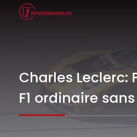
Aller
au
contenu
Charles Leclerc:
F1 ordinaire san