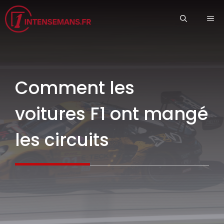
Aller
ME
au
contenu
Comment les
voitures F1 ont mangé
les circuits