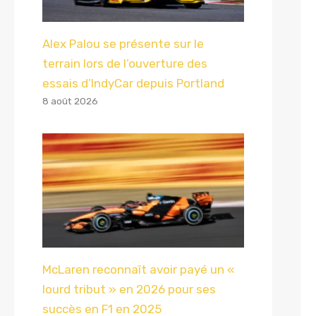
Alex Palou se présente sur le
terrain lors de l’ouverture des
essais d’IndyCar depuis Portland
8 août 2026
McLaren reconnaît avoir payé un «
lourd tribut » en 2026 pour ses
succès en F1 en 2025