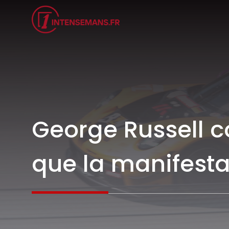
Aller
au
contenu
George Russell c
que la manifestat