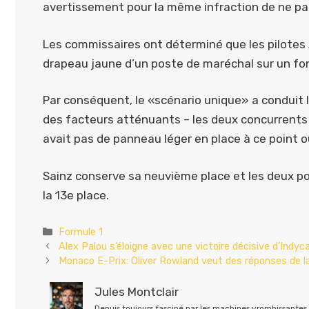
avertissement pour la même infraction de ne pas
Les commissaires ont déterminé que les pilotes 
drapeau jaune d’un poste de maréchal sur un fon
Par conséquent, le «scénario unique» a conduit 
des facteurs atténuants – les deux concurrents n’
avait pas de panneau léger en place à ce point 
Sainz conserve sa neuvième place et les deux poi
la 13e place.
Catégories
Formule 1
Alex Palou s’éloigne avec une victoire décisive d’Indyc
Monaco E-Prix: Oliver Rowland veut des réponses de la 
Jules Montclair
Depuis toujours fasciné par les machines vrombissantes e