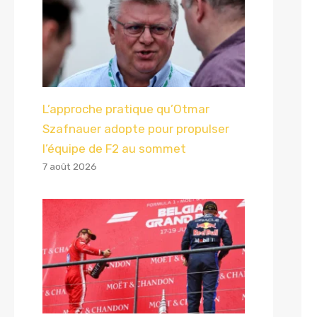
L’approche pratique qu’Otmar
Szafnauer adopte pour propulser
l’équipe de F2 au sommet
7 août 2026