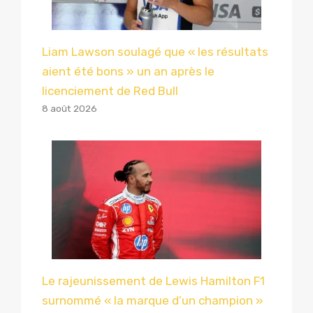
Liam Lawson soulagé que « les résultats
aient été bons » un an après le
licenciement de Red Bull
8 août 2026
Le rajeunissement de Lewis Hamilton F1
surnommé « la marque d’un champion »