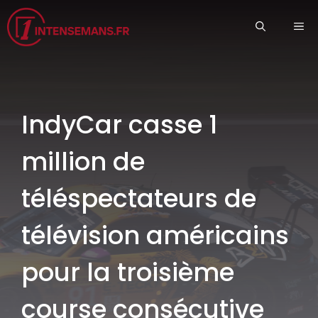
Aller
ME
au
contenu
IndyCar casse 1
million de
téléspectateurs de
télévision américains
pour la troisième
course consécutive