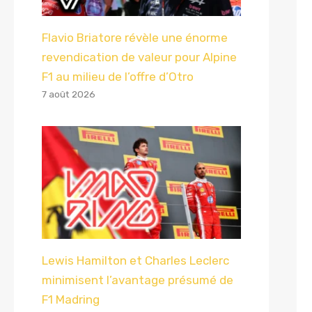
Flavio Briatore révèle une énorme
revendication de valeur pour Alpine
F1 au milieu de l’offre d’Otro
7 août 2026
Lewis Hamilton et Charles Leclerc
minimisent l’avantage présumé de
F1 Madring