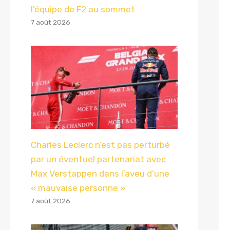
l’équipe de F2 au sommet
7 août 2026
Charles Leclerc n’est pas perturbé
par un éventuel partenariat avec
Max Verstappen dans l’aveu d’une
« mauvaise personne »
7 août 2026