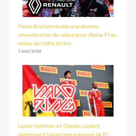
Flavio Briatore révèle une énorme
revendication de valeur pour Alpine F1 au
milieu de l’offre d’Otro
7 août 2026
Lewis Hamilton et Charles Leclerc
minimisent l’avantage présumé de F1