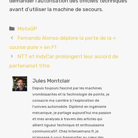
demander l’autorisation des officiels techniques
avant d’utiliser la machine de secours.
Catégories
MotoGP
Fernando Alonso déplore la perte de la «
course pure » en F1
NTT et IndyCar prolongent leur accord de
partenariat titre
Jules Montclair
Depuis toujours fasciné par les machines
vrombissantes et la technologie de pointe, je
consacre ma carrière à l'exploration de
l'univers automobile. Diplômé en ingénierie
mécanique, je partage aujourd'hui ma passion
et mes analyses à travers des articles qui
allient rigueur technique et enthousiasme
communicatif. Chez Intensemans.fr, je
m'engage à vous transporter au cœur des