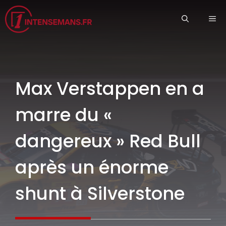
Aller
ME
au
contenu
Max Verstappen en a
marre du «
dangereux » Red Bull
après un énorme
shunt à Silverstone