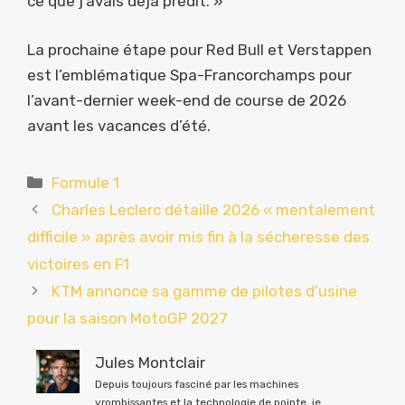
ce que j’avais déjà prédit. »
La prochaine étape pour Red Bull et Verstappen
est l’emblématique Spa-Francorchamps pour
l’avant-dernier week-end de course de 2026
avant les vacances d’été.
Catégories
Formule 1
Charles Leclerc détaille 2026 « mentalement
difficile » après avoir mis fin à la sécheresse des
victoires en F1
KTM annonce sa gamme de pilotes d’usine
pour la saison MotoGP 2027
Jules Montclair
Depuis toujours fasciné par les machines
vrombissantes et la technologie de pointe, je