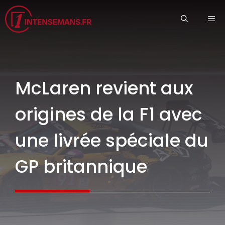
Aller
ME
au
contenu
McLaren revient aux
origines de la F1 avec
une livrée spéciale du
GP britannique