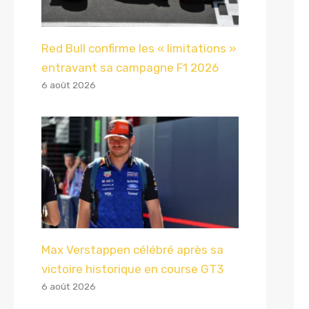
Red Bull confirme les « limitations »
entravant sa campagne F1 2026
6 août 2026
Max Verstappen célébré après sa
victoire historique en course GT3
6 août 2026