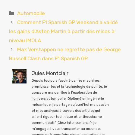
Catégories
Automobile
Comment F1 Spanish GP Weekend a validé
les gains d’Aston Martin à partir des mises à
niveau IMOLA
Max Verstappen ne regrette pas de George
Russell Clash dans F1 Spanish GP
Jules Montclair
Depuis toujours fasciné par les machines
vrombissantes et la technologie de pointe, je
consacre ma carrière à l'exploration de
l'univers automobile. Diplômé en ingénierie
mécanique, je partage aujourd'hui ma passion
et mes analyses à travers des articles qui
allient rigueur technique et enthousiasme
communicatif. Chez Intensemans.fr, je
m'engage à vous transporter au cœur des
courses et à vous faire vivre l'excitation des