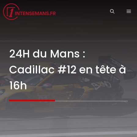
Aller
ME
au
contenu
24H du Mans :
Cadillac #12 en tête à
16h