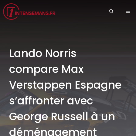
Aller
ME
au
contenu
Lando Norris
compare Max
Verstappen Espagne
s’affronter avec
George Russell à un
déménagement