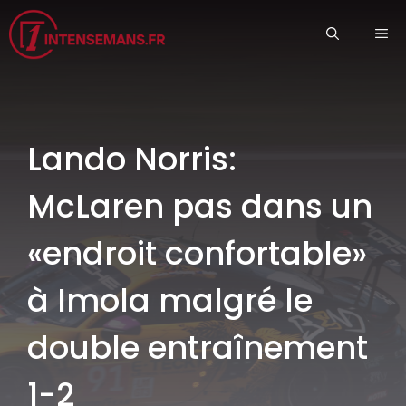
Aller
ME
au
contenu
Lando Norris:
McLaren pas dans un
«endroit confortable»
à Imola malgré le
double entraînement
1-2