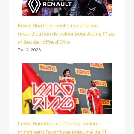
Flavio Briatore révèle une énorme
revendication de valeur pour Alpine F1 au
milieu de l’offre d’Otro
7 août 2026
Lewis Hamilton et Charles Leclerc
minimisent l’avantage présumé de F1