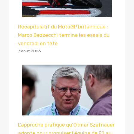
Récapitulatif du MotoGP britannique :
Marco Bezzecchi termine les essais du
vendredi en tête
7 août 2026
L’approche pratique qu’Otmar Szafnauer
adopte pour propulser l’équipe de F2 au