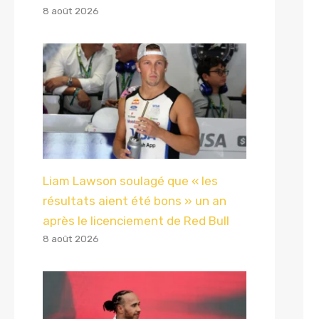
8 août 2026
Liam Lawson soulagé que « les
résultats aient été bons » un an
après le licenciement de Red Bull
8 août 2026