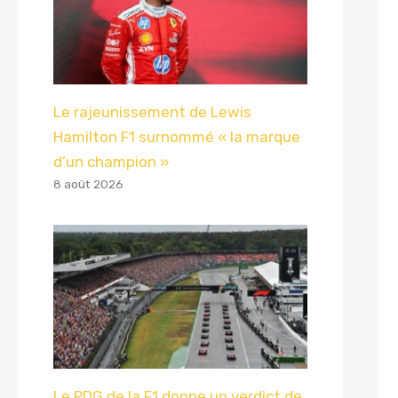
Le rajeunissement de Lewis
Hamilton F1 surnommé « la marque
d’un champion »
8 août 2026
Le PDG de la F1 donne un verdict de