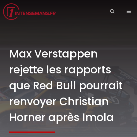
Aller
ME
au
contenu
Max Verstappen
rejette les rapports
que Red Bull pourrait
renvoyer Christian
Horner après Imola