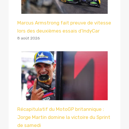
Marcus Armstrong fait preuve de vitesse
lors des deuxièmes essais d’IndyCar
8 août 2026
Récapitulatif du MotoGP britannique :
Jorge Martin domine la victoire du Sprint
de samedi