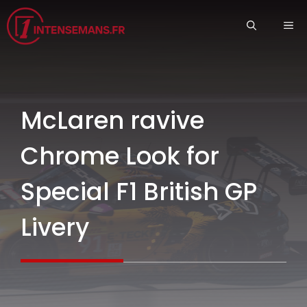
Aller
ME
au
contenu
McLaren ravive
Chrome Look for
Special F1 British GP
Livery