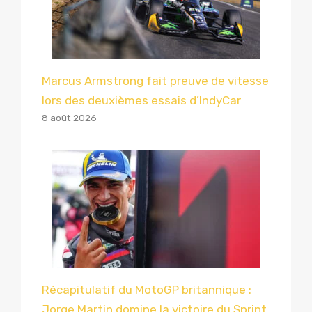
Marcus Armstrong fait preuve de vitesse
lors des deuxièmes essais d’IndyCar
8 août 2026
Récapitulatif du MotoGP britannique :
Jorge Martin domine la victoire du Sprint