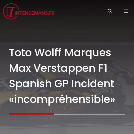
Aller
ME
au
contenu
Toto Wolff Marques
Max Verstappen F1
Spanish GP Incident
«incompréhensible»