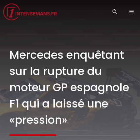
Aller
ME
au
contenu
Mercedes enquêtant
sur la rupture du
moteur GP espagnole
F1 qui a laissé une
«pression»