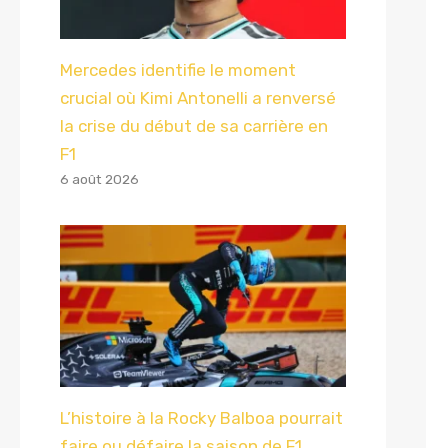
Mercedes identifie le moment
crucial où Kimi Antonelli a renversé
la crise du début de sa carrière en
F1
6 août 2026
L’histoire à la Rocky Balboa pourrait
faire ou défaire la saison de F1